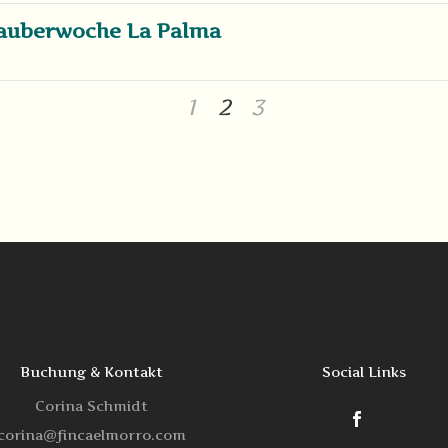
 Zauberwoche La Palma
1
2
3
Buchung & Kontakt
Social Links
Corina Schmidt
corina@fincaelmorro.com